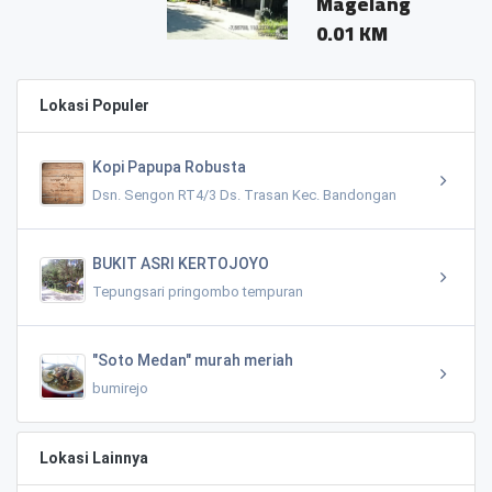
Magelang
0.01 KM
Lokasi Populer
Kopi Papupa Robusta
Dsn. Sengon RT4/3 Ds. Trasan Kec. Bandongan
BUKIT ASRI KERTOJOYO
Tepungsari pringombo tempuran
"Soto Medan" murah meriah
bumirejo
Lokasi Lainnya