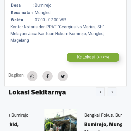
Desa
:
Bumirejo
Kecamatan
:
Mungkid
Waktu
:
07:00 - 07:00 WIB
Kantor Notaris dan PPAT "Georgius Ivo Marius, SH"
Melayani Jasa Bantuan Hukum Bumirejo, Mungkid,
Magelang
Ke Lokasi
(4.1 km)
Bagikan:
Lokasi Sekitarnya
jo
Bengkel Fokus, Bumirejo
Bumirejo, Mungkid,