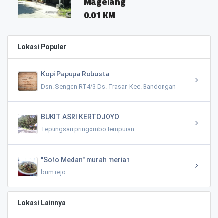
Magelang
0.01 KM
Lokasi Populer
Kopi Papupa Robusta
Dsn. Sengon RT4/3 Ds. Trasan Kec. Bandongan
BUKIT ASRI KERTOJOYO
Tepungsari pringombo tempuran
"Soto Medan" murah meriah
bumirejo
Lokasi Lainnya