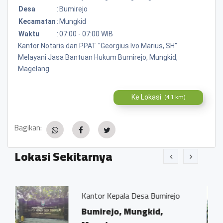
Desa
:
Bumirejo
Kecamatan
:
Mungkid
Waktu
:
07:00 - 07:00 WIB
Kantor Notaris dan PPAT "Georgius Ivo Marius, SH"
Melayani Jasa Bantuan Hukum Bumirejo, Mungkid,
Magelang
Ke Lokasi
(4.1 km)
Bagikan:
Lokasi Sekitarnya
Kantor Kepala Desa Bumirejo
Bengkel
Bumirejo, Mungkid,
Bumir