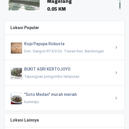
Magelang
Mage
0.05 KM
0.01 
Lokasi Populer
Kopi Papupa Robusta
Dsn. Sengon RT4/3 Ds. Trasan Kec. Bandongan
BUKIT ASRI KERTOJOYO
Tepungsari pringombo tempuran
"Soto Medan" murah meriah
bumirejo
Lokasi Lainnya