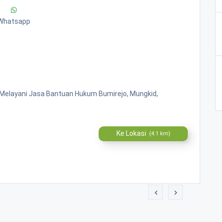
Whatsapp
" Melayani Jasa Bantuan Hukum Bumirejo, Mungkid,
Ke Lokasi
(4.1 km)