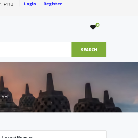
Login
Register
r : +112
0
SEARCH
, SH"
Lokasi Populer