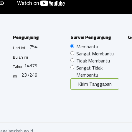
Pengunjung
Survei Pengunjung
G
754
Membantu
Hari ini
Sangat Membantu
Bulan ini
Tidak Membantu
14379
Tahun
Sangat Tidak
237249
Membantu
ini
Kirim Tanggapan
agelangkab.go.id