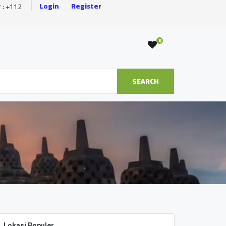
Login
Register
r : +112
0
SEARCH
Lokasi Populer