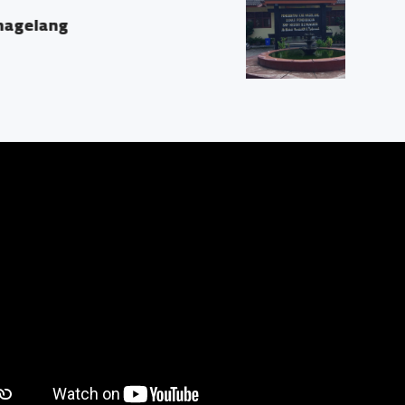
k, Mungkid, Magelang, Jawa Tengah 56512