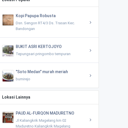
Kopi Papupa Robusta
Dsn. Sengon RT4/3 Ds. Trasan Kec.
Bandongan
BUKIT ASRI KERTOJOYO
Tepungsari pringombo tempuran
"Soto Medan" murah meriah
bumirejo
Lokasi Lainnya
PAUD AL-FURQON MADURETNO
Jl Kaliangkrik Magelang km 02
Maduretno Kaliangkrik Magelang