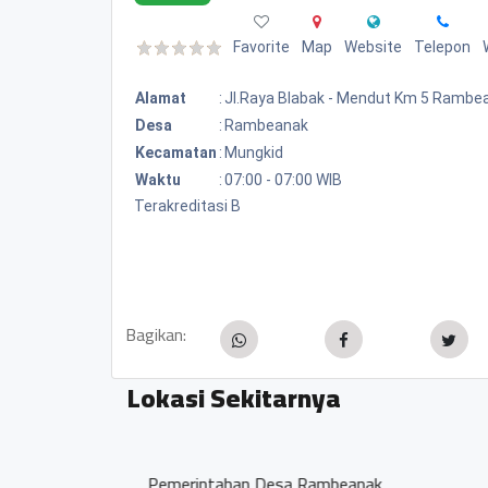
Favorite
Map
Website
Telepon
Alamat
:
Jl.raya Blabak - Mendut Km 5 Rambe
Desa
:
Rambeanak
Kecamatan
:
Mungkid
Waktu
:
07:00 - 07:00 WIB
Terakreditasi B
Bagikan:
Lokasi Sekitarnya
SMP N 2 MUNGKID