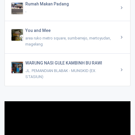
Rumah Makan Padang
-
You and Mee
area ruko metro square, sumberrejo, mertoyudan,
magelang
WARUNG NASI GULE KAMBINH BU RAWI
JL. PEMANDIAN BLABAK - MUNGKID (EX.
STASIUN)