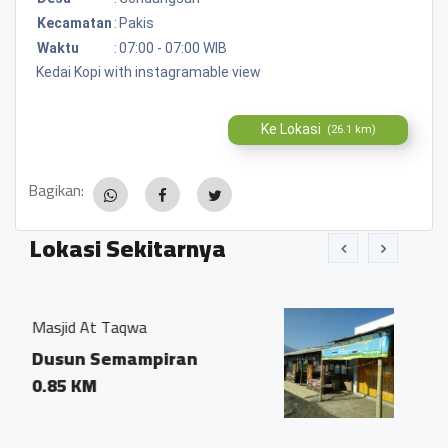
Kecamatan
:
Pakis
Waktu
:
07:00 - 07:00 WIB
Kedai Kopi with instagramable view
Ke Lokasi
(26.1 km)
Bagikan:
Lokasi Sekitarnya
Bakso Mukti Harjo
iran
Jalan Magelang-Kope
24 Jarakan, Gondangs
Pakis, Magelang
0.12 KM