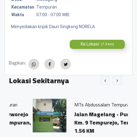
Kecamatan
:
Tempuran
Waktu
:
07:00 - 07:00 WIB
Menyediakan kripik Daun Singkong NORELA
Ke Lokasi
(7.3 km)
Bagikan:
Lokasi Sekitarnya
MTs Abdussalam Tempuran
rejo
Jalan Magelang - Purworejo
uran,
Km. 9 Tempurejo, Tempuran
1.56 KM