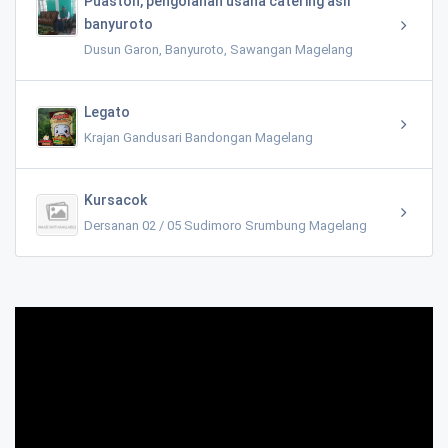
Puastoh, pengolahan usaha catering asli
banyuroto
Dusun Garon, Banyuroto, Sawangan Magelang
Legato
Krajan Gandusari Bandongan Magelang
Kursacok
Dersanan 02 / 05 Sudimoro Srumbung Magelang