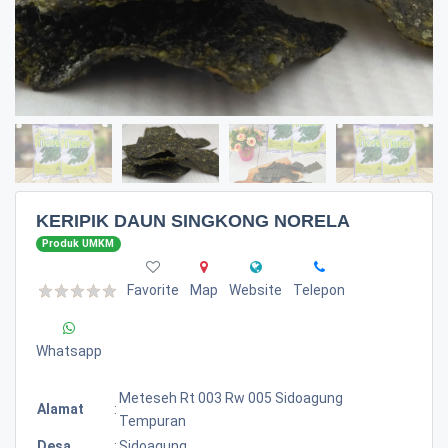
KERIPIK DAUN SINGKONG NORELA
Produk UMKM
Favorite
Map
Website
Telepon
Whatsapp
Meteseh Rt 003 Rw 005 Sidoagung
Alamat
:
Tempuran
Desa
:
Sidoagung