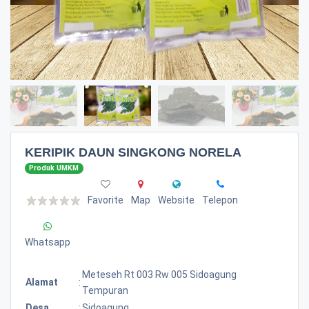
KERIPIK DAUN SINGKONG NORELA
Produk UMKM
Favorite
Map
Website
Telepon
Whatsapp
Meteseh Rt 003 Rw 005 Sidoagung
Alamat
:
Tempuran
Desa
:
Sidoagung