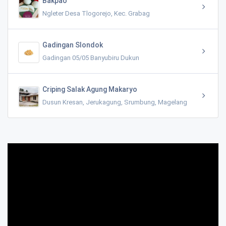
Bakpao
Ngleter Desa Tlogorejo, Kec. Grabag
Gadingan Slondok
Gadingan 05/05 Banyubiru Dukun
Criping Salak Agung Makaryo
Dusun Kresan, Jerukagung, Srumbung, Magelang