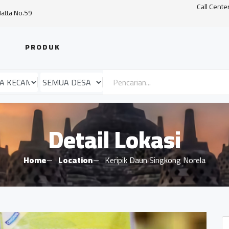
Call Cente
Hatta No.59
PRODUK
Detail Lokasi
Home
Location
Keripik Daun Singkong Norela