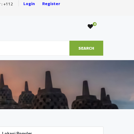
Login
Register
r : +112
0
SEARCH
Lokasi Populer