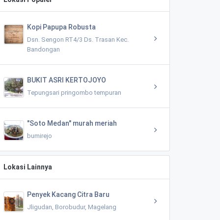
Kopi Papupa Robusta
Dsn. Sengon RT4/3 Ds. Trasan Kec.
Bandongan
BUKIT ASRI KERTOJOYO
Tepungsari pringombo tempuran
"Soto Medan" murah meriah
bumirejo
Lokasi Lainnya
Penyek Kacang Citra Baru
Jligudan, Borobudur, Magelang