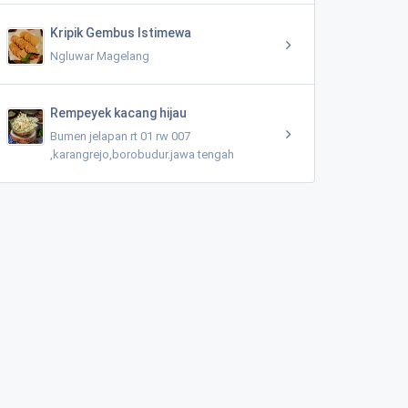
Kripik Gembus Istimewa
Ngluwar Magelang
Rempeyek kacang hijau
Bumen jelapan rt 01 rw 007
,karangrejo,borobudur.jawa tengah