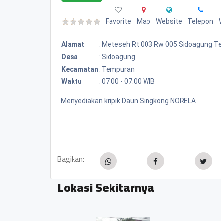
Favorite
Map
Website
Telepon
Alamat
:
Meteseh Rt 003 Rw 005 Sidoagung 
Desa
:
Sidoagung
Kecamatan
:
Tempuran
Waktu
:
07:00 - 07:00 WIB
Menyediakan kripik Daun Singkong NORELA
Bagikan:
Lokasi Sekitarnya