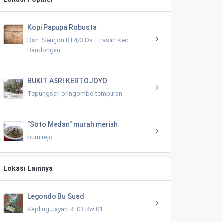
Kopi Papupa Robusta
Dsn. Sengon RT4/3 Ds. Trasan Kec.
Bandongan
BUKIT ASRI KERTOJOYO
Tepungsari pringombo tempuran
"Soto Medan" murah meriah
bumirejo
Lokasi Lainnya
Legondo Bu Suad
Kapling Jayan Rt 03 Rw 01