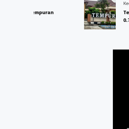
Kecamatan Tempuran
an
Tempuran
0.76 KM