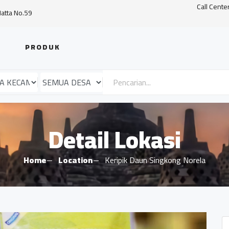
Call Cente
Hatta No.59
PRODUK
Detail Lokasi
Home
Location
Keripik Daun Singkong Norela