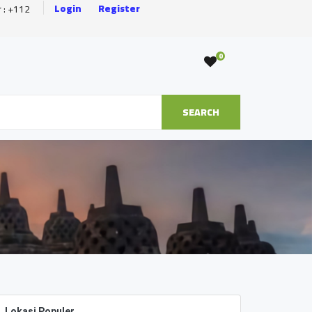
Login
Register
r : +112
0
SEARCH
Lokasi Populer