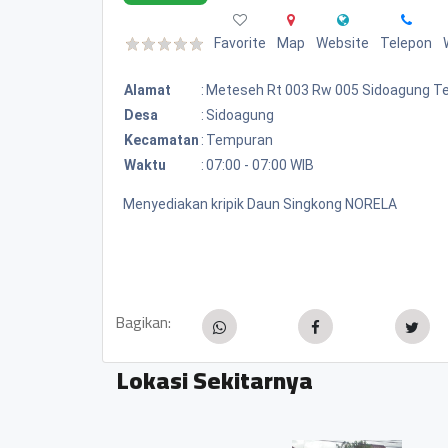
Favorite
Map
Website
Telepon
Alamat
:
Meteseh Rt 003 Rw 005 Sidoagung 
Desa
:
Sidoagung
Kecamatan
:
Tempuran
Waktu
:
07:00 - 07:00 WIB
Menyediakan kripik Daun Singkong NORELA
Bagikan:
Lokasi Sekitarnya