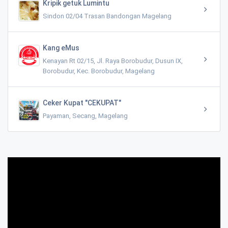
Kripik getuk Lumintu
Sindon 02/04 Trasan Bandongan Magelang
Kang eMus
Kenayan Rt 02/15, Jl. Raya Borobudur, Dusun IX,
Borobudur, Kec. Borobudur, Magelang
Ceker Kupat "CEKUPAT"
Payaman, Secang, Magelang