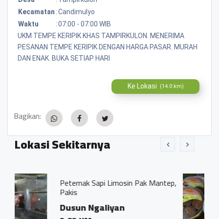
Kecamatan
:
Candimulyo
Waktu
:
07:00 - 07:00 WIB
UKM TEMPE KERIPIK KHAS TAMPIRKULON. MENERIMA
PESANAN TEMPE KERIPIK DENGAN HARGA PASAR. MURAH
DAN ENAK. BUKA SETIAP HARI
Ke Lokasi
(14.0 km)
Bagikan:
Lokasi Sekitarnya
Sapi Limosin Pak Mantep,
Gula Jawa, Trenten
Dusun Semen, 
galiyan
Candimulyo, M