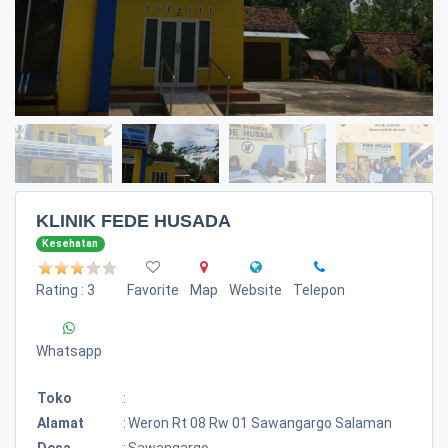
KLINIK FEDE HUSADA
Kesehatan
Rating : 3
Favorite
Map
Website
Telepon
Whatsapp
Toko
:
Alamat
:
Weron Rt 08 Rw 01 Sawangargo Salaman
Desa
:
Sawangargo