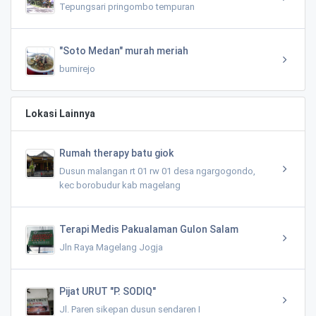
Tepungsari pringombo tempuran
"Soto Medan" murah meriah
bumirejo
Lokasi Lainnya
Rumah therapy batu giok
Dusun malangan rt 01 rw 01 desa ngargogondo,
kec borobudur kab magelang
Terapi Medis Pakualaman Gulon Salam
Jln Raya Magelang Jogja
Pijat URUT "P. SODIQ"
Jl. Paren sikepan dusun sendaren I