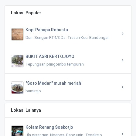
Lokasi Populer
Kopi Papupa Robusta
Dsn. Sengon RT4/3 Ds. Trasan Kec. Bandongan
BUKIT ASRI KERTOJOYO
Tepungsari pringombo tempuran
"Soto Medan" murah meriah
bumirejo
Lokasi Lainnya
Kolam Renang Soekotjo
Jln pisangan, Ngepos, Banyuurip, Tegalrejo,