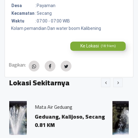
Desa
:
Payaman
Kecamatan
:
Secang
Waktu
:
07:00 - 07:00 WIB
Kolam pemandian Dan water boom Kalibening
Ke Lokasi
(18.9 km)
Bagikan:
Lokasi Sekitarnya
duang
Mata Air Kalibening
Kalijoso, Secang
Payaman, Payam
0.21 KM