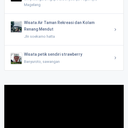
Magelang
Wisata Air Taman Rekreasi dan Kolam
Renang Mendut
Jln soekarno hatta
Wisata petik sendiri strawberry
Banyuroto, sawangan