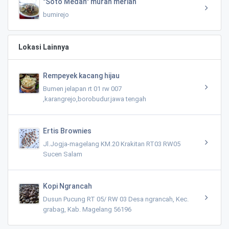
"Soto Medan" murah meriah
bumirejo
Lokasi Lainnya
Rempeyek kacang hijau
Bumen jelapan rt 01 rw 007
,karangrejo,borobudur.jawa tengah
Ertis Brownies
Jl.Jogja-magelang KM.20 Krakitan RT03 RW05
Sucen Salam
Kopi Ngrancah
Dusun Pucung RT 05/ RW 03 Desa ngrancah, Kec.
grabag, Kab. Magelang 56196