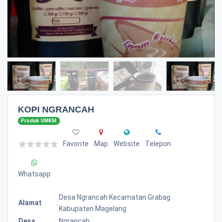
KOPI NGRANCAH
Produk UMKM
Favorite
Map
Website
Telepon
Whatsapp
Desa Ngrancah Kecamatan Grabag
Alamat
:
Kabupaten Magelang
Desa
:
Ngrancah