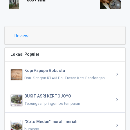
0.03 KM
Review
Lokasi Populer
Kopi Papupa Robusta
Dsn. Sengon RT4/3 Ds. Trasan Kec. Bandongan
BUKIT ASRI KERTOJOYO
Tepungsari pringombo tempuran
"Soto Medan" murah meriah
bumirejo