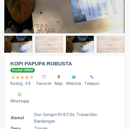
KOPI PAPUPA ROBUSTA
Produk UMKM
Rating : 3.8
Favorite
Map
Website
Telepon
Whatsapp
Dsn. Sengon Rt4/3 Ds. Trasan Kec.
Alamat
:
Bandongan
Desa
:
Trasan