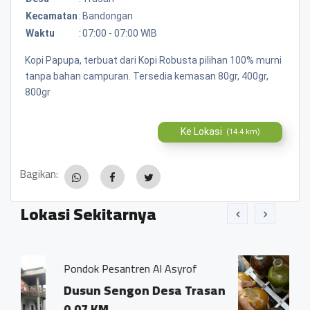
Kecamatan
:
Bandongan
Waktu
:
07:00 - 07:00 WIB
Kopi Papupa, terbuat dari Kopi Robusta pilihan 100% murni
tanpa bahan campuran. Tersedia kemasan 80gr, 400gr,
800gr
Ke Lokasi
(14.4 km)
Bagikan:
Lokasi Sekitarnya
tren Al Asyrof
Jamu Tradisisional Ma
gon Desa Trasan
Dsn. Sengon RT04
Trasan Kec. Ban