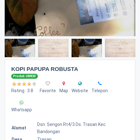
KOPI PAPUPA ROBUSTA
Produk UMKM
Rating : 3.8
Favorite
Map
Website
Telepon
Whatsapp
Dsn. Sengon Rt4/3 Ds. Trasan Kec.
Alamat
:
Bandongan
Desa
:
Trasan