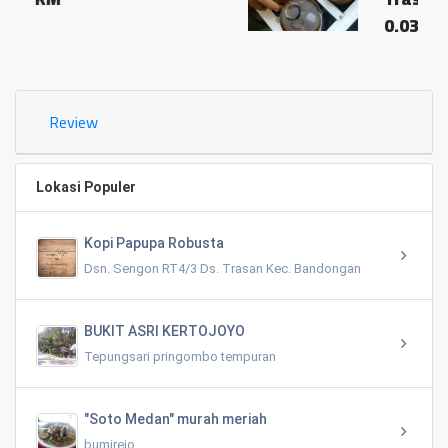
0.03 KM
Review
Lokasi Populer
Kopi Papupa Robusta
Dsn. Sengon RT4/3 Ds. Trasan Kec. Bandongan
BUKIT ASRI KERTOJOYO
Tepungsari pringombo tempuran
"Soto Medan" murah meriah
bumirejo