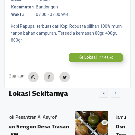
Kecamatan
:
Bandongan
Waktu
:
07:00 - 07:00 WIB
Kopi Papupa, terbuat dari Kopi Robusta pilihan 100% murni
tanpa bahan campuran. Tersedia kemasan 80gr, 400gr,
800gr
Ke Lokasi
(14.4 km)
Bagikan:
Lokasi Sekitarnya
 Asyrof
Jamu Tradisisional Madun
esa Trasan
Dsn. Sengon RT04/03 Ds
Trasan Kec. Bandongan