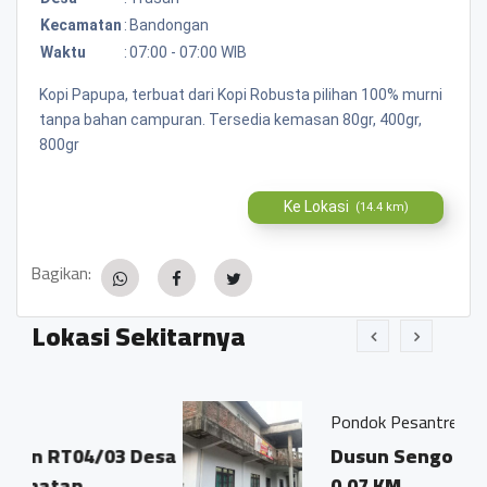
Kecamatan
:
Bandongan
Waktu
:
07:00 - 07:00 WIB
Kopi Papupa, terbuat dari Kopi Robusta pilihan 100% murni
tanpa bahan campuran. Tersedia kemasan 80gr, 400gr,
800gr
Ke Lokasi
(14.4 km)
Bagikan:
Lokasi Sekitarnya
Pondok Pesantren Al Asyrof
03 Desa
Dusun Sengon Desa Trasan
0.07 KM