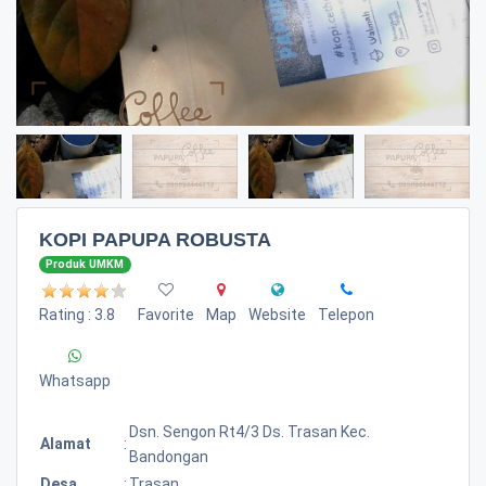
KOPI PAPUPA ROBUSTA
Produk UMKM
Rating : 3.8
Favorite
Map
Website
Telepon
Whatsapp
Dsn. Sengon Rt4/3 Ds. Trasan Kec.
Alamat
:
Bandongan
Desa
:
Trasan