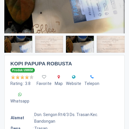
KOPI PAPUPA ROBUSTA
Produk UMKM
Rating : 3.8
Favorite
Map
Website
Telepon
Whatsapp
Dsn. Sengon Rt4/3 Ds. Trasan Kec.
Alamat
:
Bandongan
Desa
:
Trasan