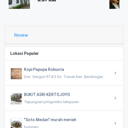
0.03 KM
Review
Lokasi Populer
Kopi Papupa Robusta
Dsn. Sengon RT4/3 Ds. Trasan Kec. Bandongan
BUKIT ASRI KERTOJOYO
Tepungsari pringombo tempuran
"Soto Medan" murah meriah
bumirejo