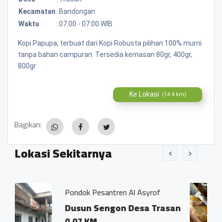
Kecamatan
:
Bandongan
Waktu
:
07:00 - 07:00 WIB
Kopi Papupa, terbuat dari Kopi Robusta pilihan 100% murni
tanpa bahan campuran. Tersedia kemasan 80gr, 400gr,
800gr
Ke Lokasi
(14.4 km)
Bagikan:
Lokasi Sekitarnya
ntren Al Asyrof
Jamu Tradisisional M
ngon Desa Trasan
Dsn. Sengon RT0
Trasan Kec. Ban