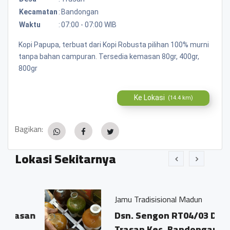
Kecamatan
:
Bandongan
Waktu
:
07:00 - 07:00 WIB
Kopi Papupa, terbuat dari Kopi Robusta pilihan 100% murni
tanpa bahan campuran. Tersedia kemasan 80gr, 400gr,
800gr
Ke Lokasi
(14.4 km)
Bagikan:
Lokasi Sekitarnya
Jamu Tradisisional Madun
san
Dsn. Sengon RT04/03 Ds.
Trasan Kec. Bandongan