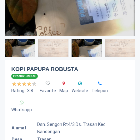
KOPI PAPUPA ROBUSTA
Produk UMKM
Rating : 3.8
Favorite
Map
Website
Telepon
Whatsapp
Dsn. Sengon Rt4/3 Ds. Trasan Kec.
Alamat
:
Bandongan
Desa
:
Trasan