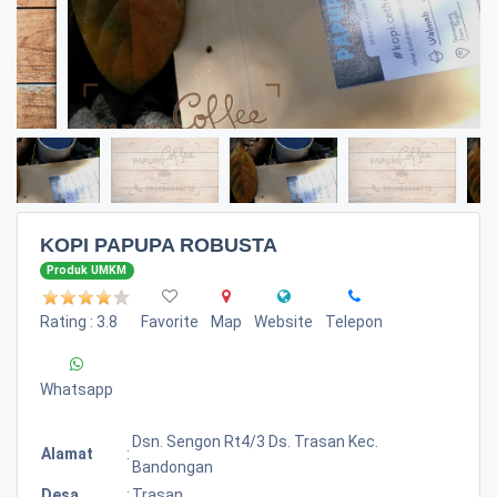
KOPI PAPUPA ROBUSTA
Produk UMKM
Rating : 3.8
Favorite
Map
Website
Telepon
Whatsapp
Dsn. Sengon Rt4/3 Ds. Trasan Kec.
Alamat
:
Bandongan
Desa
:
Trasan