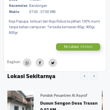
Kecamatan
:
Bandongan
Waktu
:
07:00 - 07:00 WIB
Kopi Papupa, terbuat dari Kopi Robusta pilihan 100% murni
tanpa bahan campuran. Tersedia kemasan 80gr, 400gr,
800gr
Ke Lokasi
(14.4 km)
Bagikan:
Lokasi Sekitarnya
Pondok Pesantren Al Asyrof
Jamu Trad
Dusun Sengon Desa Trasan
Dsn. S
0.07 KM
Trasan