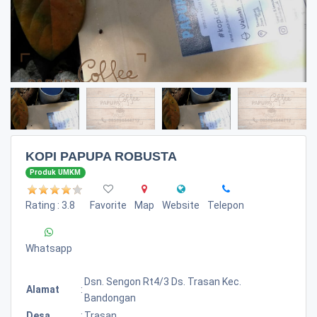
KOPI PAPUPA ROBUSTA
Produk UMKM
Rating : 3.8
Favorite
Map
Website
Telepon
Whatsapp
Dsn. Sengon Rt4/3 Ds. Trasan Kec.
Alamat
:
Bandongan
Desa
:
Trasan