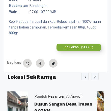
Kecamatan
:
Bandongan
Waktu
:
07:00 - 07:00 WIB
Kopi Papupa, terbuat dari Kopi Robusta pilihan 100% murni
tanpa bahan campuran. Tersedia kemasan 80gr, 400gr,
800gr
Ke Lokasi
(14.4 km)
Bagikan:
Lokasi Sekitarnya
 Pesantren Al Asyrof
Jamu Tradisisio
n Sengon Desa Trasan
Dsn. Sengon
KM
Trasan Kec.