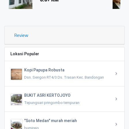
0.03 KM
Review
Lokasi Populer
Kopi Papupa Robusta
Dsn. Sengon RT4/3 Ds. Trasan Kec. Bandongan
BUKIT ASRI KERTOJOYO
Tepungsari pringombo tempuran
"Soto Medan" murah meriah
bumirejo