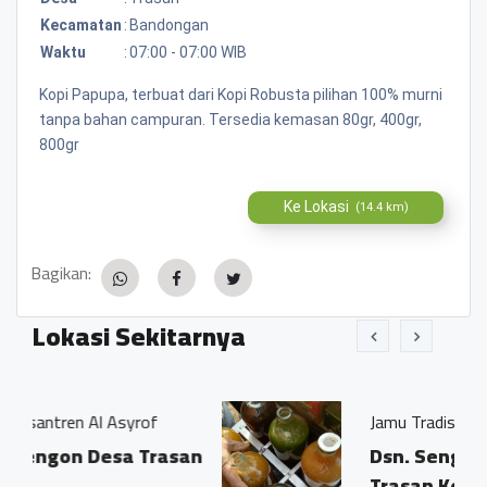
Kecamatan
:
Bandongan
Waktu
:
07:00 - 07:00 WIB
Kopi Papupa, terbuat dari Kopi Robusta pilihan 100% murni
tanpa bahan campuran. Tersedia kemasan 80gr, 400gr,
800gr
Ke Lokasi
(14.4 km)
Bagikan:
Lokasi Sekitarnya
Asyrof
Jamu Tradisisional Madun
sa Trasan
Dsn. Sengon RT04/03 Ds.
Trasan Kec. Bandongan