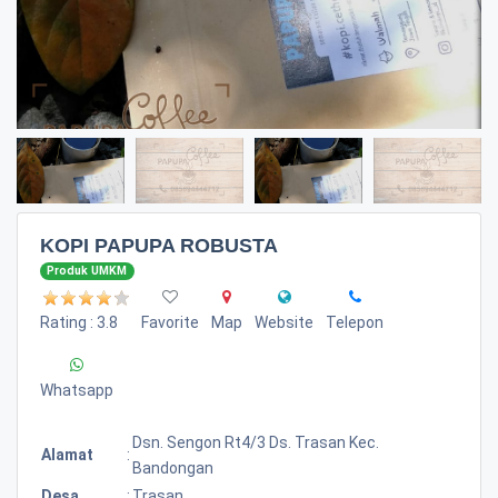
KOPI PAPUPA ROBUSTA
Produk UMKM
Rating : 3.8
Favorite
Map
Website
Telepon
Whatsapp
Dsn. Sengon Rt4/3 Ds. Trasan Kec.
Alamat
:
Bandongan
Desa
:
Trasan