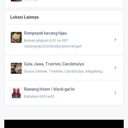
Lokasi Lainnya
Rempeyek kacang hijau
Bumen jelapan rt 01 rw 007
,karangrejo,borobudur.jawa tengah
Gula Jawa, Trenten, Candimulyo
Dusun Semen, Trentren, Candimulyo, Magelang.
Bawang hitam / black garlic
Babakan rt05 rw01