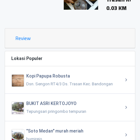
0.03 KM
Review
Lokasi Populer
Kopi Papupa Robusta
Dsn. Sengon RT4/3 Ds. Trasan Kec. Bandongan
BUKIT ASRI KERTOJOYO
Tepungsari pringombo tempuran
"Soto Medan" murah meriah
bumirejo