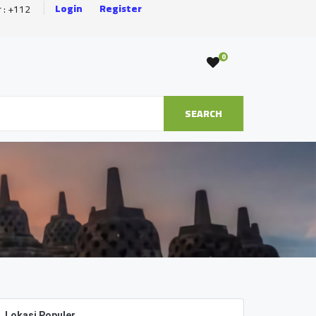
Login
Register
r : +112
0
SEARCH
Lokasi Populer