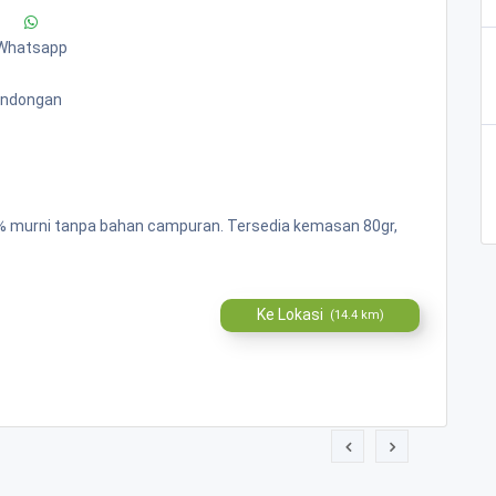
Whatsapp
Bandongan
00% murni tanpa bahan campuran. Tersedia kemasan 80gr,
Ke Lokasi
(14.4 km)