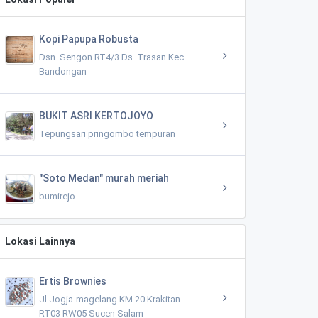
Kopi Papupa Robusta
Dsn. Sengon RT4/3 Ds. Trasan Kec.
Bandongan
BUKIT ASRI KERTOJOYO
Tepungsari pringombo tempuran
"Soto Medan" murah meriah
bumirejo
Lokasi Lainnya
Ertis Brownies
Jl.Jogja-magelang KM.20 Krakitan
RT03 RW05 Sucen Salam