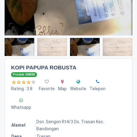
KOPI PAPUPA ROBUSTA
Produk UMKM
Rating : 3.8
Favorite
Map
Website
Telepon
Whatsapp
Dsn. Sengon Rt4/3 Ds. Trasan Kec.
Alamat
:
Bandongan
Desa
:
Trasan