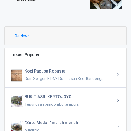
0.03 KM
Review
Lokasi Populer
Kopi Papupa Robusta
Dsn. Sengon RT4/3 Ds. Trasan Kec. Bandongan
BUKIT ASRI KERTOJOYO
Tepungsari pringombo tempuran
"Soto Medan" murah meriah
bumirejo