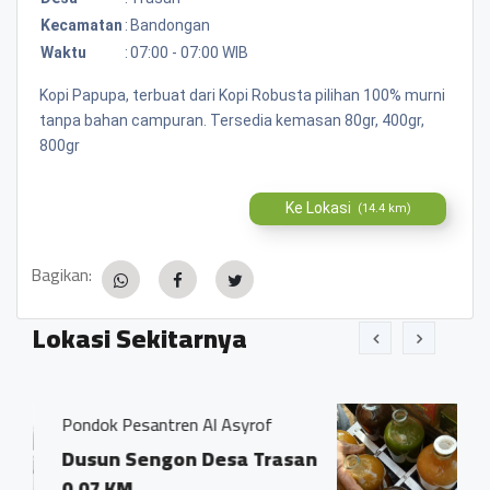
Kecamatan
:
Bandongan
Waktu
:
07:00 - 07:00 WIB
Kopi Papupa, terbuat dari Kopi Robusta pilihan 100% murni
tanpa bahan campuran. Tersedia kemasan 80gr, 400gr,
800gr
Ke Lokasi
(14.4 km)
Bagikan:
Lokasi Sekitarnya
n Al Asyrof
Jamu Tradisisional Madun
n Desa Trasan
Dsn. Sengon RT04/0
Trasan Kec. Bandon