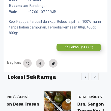
Kecamatan
:
Bandongan
Waktu
:
07:00 - 07:00 WIB
Kopi Papupa, terbuat dari Kopi Robusta pilihan 100% murni
tanpa bahan campuran. Tersedia kemasan 80gr, 400gr,
800gr
Ke Lokasi
(14.4 km)
Bagikan:
Lokasi Sekitarnya
rof
Jamu Tradisisional Madun
Trasan
Dsn. Sengon RT04/03 Ds.
Trasan Kec. Bandongan