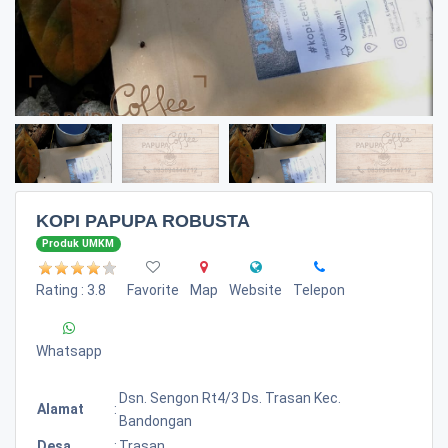
KOPI PAPUPA ROBUSTA
Produk UMKM
Rating : 3.8
Favorite
Map
Website
Telepon
Whatsapp
Dsn. Sengon Rt4/3 Ds. Trasan Kec.
Alamat
:
Bandongan
Desa
:
Trasan