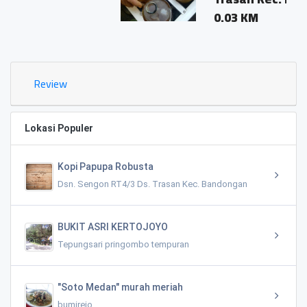
0.03 KM
Review
Lokasi Populer
Kopi Papupa Robusta
Dsn. Sengon RT4/3 Ds. Trasan Kec. Bandongan
BUKIT ASRI KERTOJOYO
Tepungsari pringombo tempuran
"Soto Medan" murah meriah
bumirejo