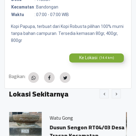
Kecamatan
:
Bandongan
Waktu
:
07:00 - 07:00 WIB
Kopi Papupa, terbuat dari Kopi Robusta pilihan 100% murni
tanpa bahan campuran. Tersedia kemasan 80gr, 400gr,
800gr
Ke Lokasi
(14.4 km)
Bagikan:
Lokasi Sekitarnya
Watu Gong
Pondok 
Dusun Sengon RT04/03 Desa
Dusun
Trasan Kecamatan
0.07 