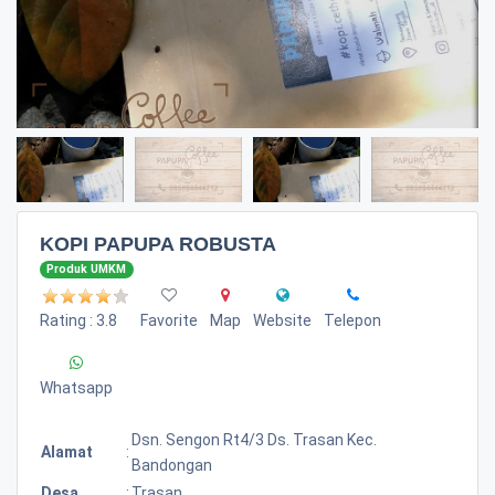
KOPI PAPUPA ROBUSTA
Produk UMKM
Rating : 3.8
Favorite
Map
Website
Telepon
Whatsapp
Dsn. Sengon Rt4/3 Ds. Trasan Kec.
Alamat
:
Bandongan
Desa
:
Trasan