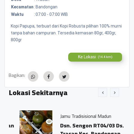
Kecamatan
:
Bandongan
Waktu
:
07:00 - 07:00 WIB
Kopi Papupa, terbuat dari Kopi Robusta pilihan 100% murni
tanpa bahan campuran. Tersedia kemasan 80gr, 400gr,
800gr
Ke Lokasi
(14.4 km)
Bagikan:
Lokasi Sekitarnya
Jamu Tradisisional Madun
an
Dsn. Sengon RT04/03 Ds.
Trasan Kec. Bandongan