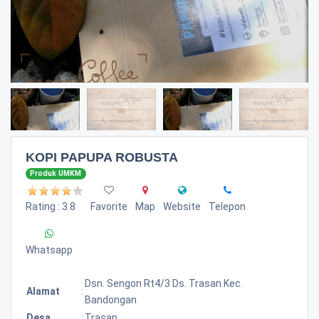
KOPI PAPUPA ROBUSTA
Produk UMKM
Rating : 3.8
Favorite
Map
Website
Telepon
Whatsapp
Dsn. Sengon Rt4/3 Ds. Trasan Kec.
Alamat
:
Bandongan
Desa
:
Trasan