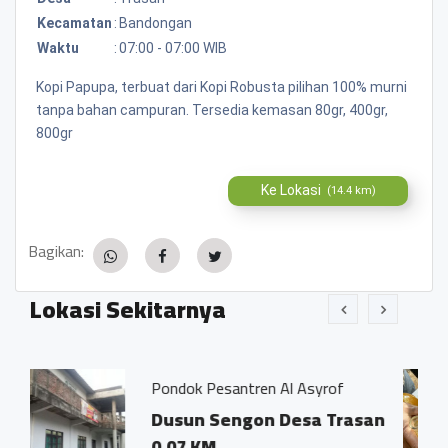
Kecamatan
:
Bandongan
Waktu
:
07:00 - 07:00 WIB
Kopi Papupa, terbuat dari Kopi Robusta pilihan 100% murni
tanpa bahan campuran. Tersedia kemasan 80gr, 400gr,
800gr
Ke Lokasi
(14.4 km)
Bagikan:
Lokasi Sekitarnya
dok Pesantren Al Asyrof
Jamu Tradisi
sun Sengon Desa Trasan
Dsn. Seng
07 KM
Trasan Ke