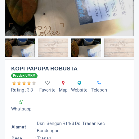
KOPI PAPUPA ROBUSTA
Produk UMKM
Rating : 3.8
Favorite
Map
Website
Telepon
Whatsapp
Dsn. Sengon Rt4/3 Ds. Trasan Kec.
Alamat
:
Bandongan
Desa
:
Trasan