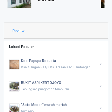
0.03 KM
Review
Lokasi Populer
Kopi Papupa Robusta
Dsn. Sengon RT4/3 Ds. Trasan Kec. Bandongan
BUKIT ASRI KERTOJOYO
Tepungsari pringombo tempuran
"Soto Medan" murah meriah
bumirejo