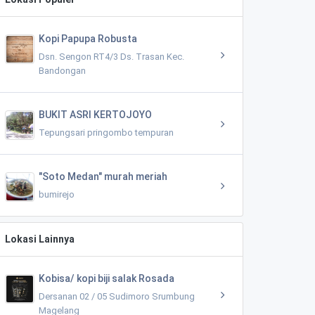
Kopi Papupa Robusta
Dsn. Sengon RT4/3 Ds. Trasan Kec.
Bandongan
BUKIT ASRI KERTOJOYO
Tepungsari pringombo tempuran
"Soto Medan" murah meriah
bumirejo
Lokasi Lainnya
Kobisa/ kopi biji salak Rosada
Dersanan 02 / 05 Sudimoro Srumbung
Magelang