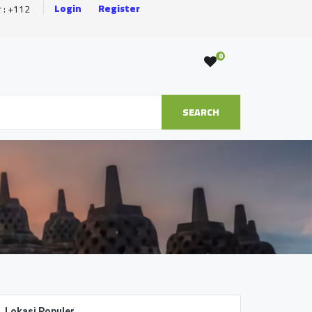
Login
Register
r : +112
0
SEARCH
Lokasi Populer