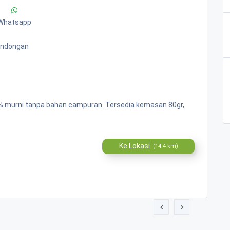
Whatsapp
Bandongan
00% murni tanpa bahan campuran. Tersedia kemasan 80gr,
Ke Lokasi
(14.4 km)