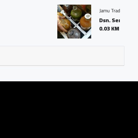
n
3 Ds. Trasan Kec. Bandongan