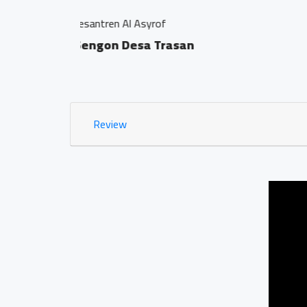
Jamu Tradisisional Madu
Dsn. Sengon RT04/0
0.03 KM
Review