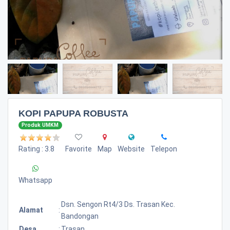
KOPI PAPUPA ROBUSTA
Produk UMKM
Rating : 3.8
Favorite
Map
Website
Telepon
Whatsapp
Dsn. Sengon Rt4/3 Ds. Trasan Kec.
Alamat
:
Bandongan
Desa
:
Trasan