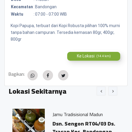
Kecamatan
:
Bandongan
Waktu
:
07:00 - 07:00 WIB
Kopi Papupa, terbuat dari Kopi Robusta pilihan 100% murni
tanpa bahan campuran. Tersedia kemasan 80gr, 400gr,
800gr
Ke Lokasi
(14.4 km)
Bagikan:
Lokasi Sekitarnya
Jamu Tradisisional Madun
an
Dsn. Sengon RT04/03 Ds.
Trasan Kec. Bandongan