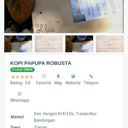
KOPI PAPUPA ROBUSTA
Produk UMKM
Rating : 3.8
Favorite
Map
Website
Telepon
Whatsapp
Dsn. Sengon Rt4/3 Ds. Trasan Kec.
Alamat
:
Bandongan
Desa
:
Trasan