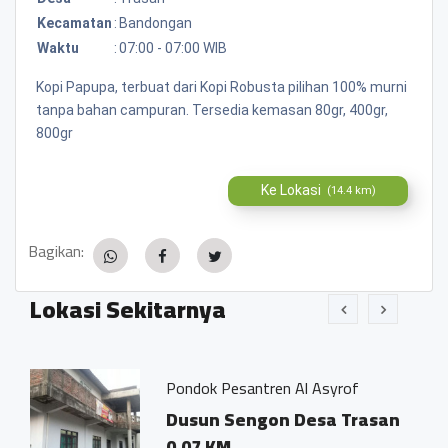
Kecamatan
:
Bandongan
Waktu
:
07:00 - 07:00 WIB
Kopi Papupa, terbuat dari Kopi Robusta pilihan 100% murni
tanpa bahan campuran. Tersedia kemasan 80gr, 400gr,
800gr
Ke Lokasi
(14.4 km)
Bagikan:
Lokasi Sekitarnya
Pondok Pesantren Al Asyrof
esa
Dusun Sengon Desa Trasan
0.07 KM