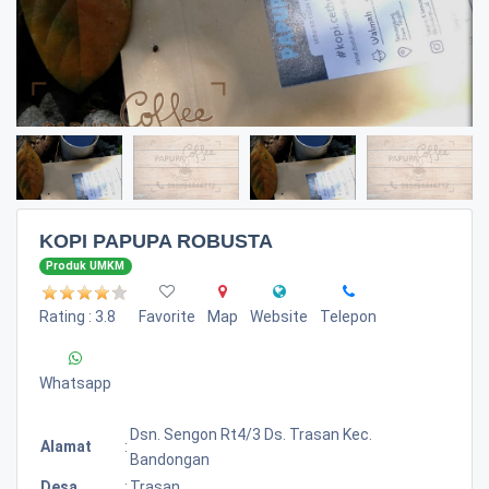
KOPI PAPUPA ROBUSTA
Produk UMKM
Rating : 3.8
Favorite
Map
Website
Telepon
Whatsapp
Dsn. Sengon Rt4/3 Ds. Trasan Kec.
Alamat
:
Bandongan
Desa
:
Trasan