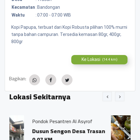
Kecamatan
:
Bandongan
Waktu
:
07:00 - 07:00 WIB
Kopi Papupa, terbuat dari Kopi Robusta pilihan 100% murni
tanpa bahan campuran. Tersedia kemasan 80gr, 400gr,
800gr
Ke Lokasi
(14.4 km)
Bagikan:
Lokasi Sekitarnya
ntren Al Asyrof
Jamu Tradisisional M
ngon Desa Trasan
Dsn. Sengon RT0
Trasan Kec. Ban