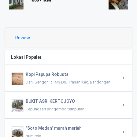
0.03 KM
Review
Lokasi Populer
Kopi Papupa Robusta
Dsn. Sengon RT4/3 Ds. Trasan Kec. Bandongan
BUKIT ASRI KERTOJOYO
Tepungsari pringombo tempuran
"Soto Medan" murah meriah
bumirejo