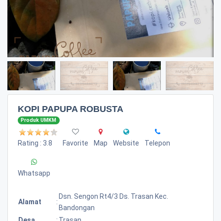
KOPI PAPUPA ROBUSTA
Produk UMKM
Rating : 3.8
Favorite
Map
Website
Telepon
Whatsapp
Dsn. Sengon Rt4/3 Ds. Trasan Kec.
Alamat
:
Bandongan
Desa
:
Trasan