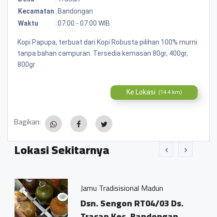
Kecamatan
:
Bandongan
Waktu
:
07:00 - 07:00 WIB
Kopi Papupa, terbuat dari Kopi Robusta pilihan 100% murni
tanpa bahan campuran. Tersedia kemasan 80gr, 400gr,
800gr
Ke Lokasi
(14.4 km)
Bagikan:
Lokasi Sekitarnya
Jamu Tradisisional Madun
an
Dsn. Sengon RT04/03 Ds.
Trasan Kec. Bandongan