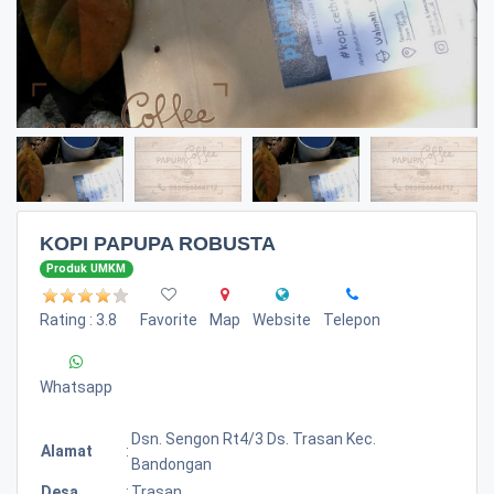
KOPI PAPUPA ROBUSTA
Produk UMKM
Rating : 3.8
Favorite
Map
Website
Telepon
Whatsapp
Dsn. Sengon Rt4/3 Ds. Trasan Kec.
Alamat
:
Bandongan
Desa
:
Trasan