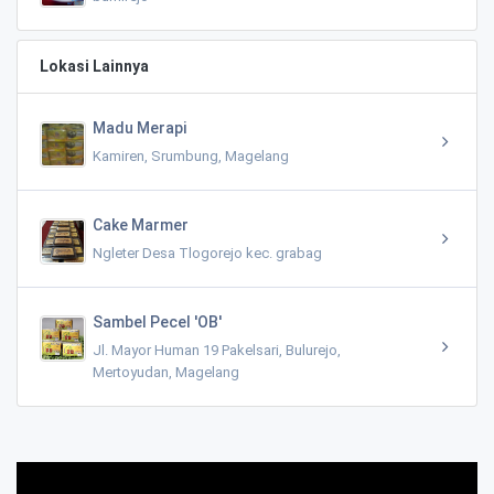
Lokasi Lainnya
Madu Merapi
Kamiren, Srumbung, Magelang
Cake Marmer
Ngleter Desa Tlogorejo kec. grabag
Sambel Pecel 'OB'
Jl. Mayor Human 19 Pakelsari, Bulurejo,
Mertoyudan, Magelang