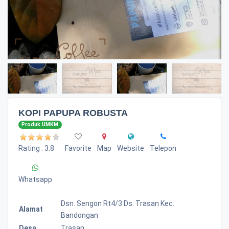
KOPI PAPUPA ROBUSTA
Produk UMKM
Rating : 3.8
Favorite
Map
Website
Telepon
Whatsapp
Dsn. Sengon Rt4/3 Ds. Trasan Kec.
Alamat
:
Bandongan
Desa
:
Trasan