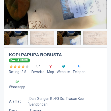
KOPI PAPUPA ROBUSTA
Produk UMKM
Rating : 3.8
Favorite
Map
Website
Telepon
Whatsapp
Dsn. Sengon Rt4/3 Ds. Trasan Kec.
Alamat
:
Bandongan
Desa
:
Trasan