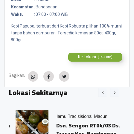
Kecamatan
:
Bandongan
Waktu
:
07:00 - 07:00 WIB
Kopi Papupa, terbuat dari Kopi Robusta pilihan 100% murni
tanpa bahan campuran. Tersedia kemasan 80gr, 400gr,
800gr
Ke Lokasi
(14.4 km)
Bagikan:
Lokasi Sekitarnya
Jamu Tradisisional Madun
an
Dsn. Sengon RT04/03 Ds.
Trasan Kec. Bandongan