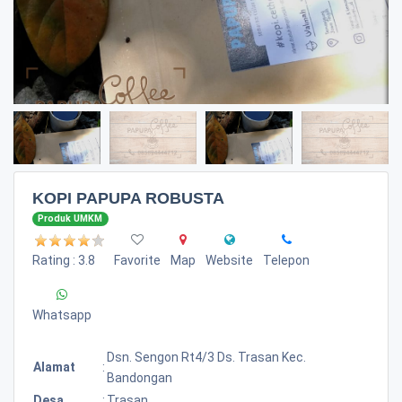
KOPI PAPUPA ROBUSTA
Produk UMKM
Rating : 3.8
Favorite
Map
Website
Telepon
Whatsapp
Dsn. Sengon Rt4/3 Ds. Trasan Kec.
Alamat
:
Bandongan
Desa
:
Trasan