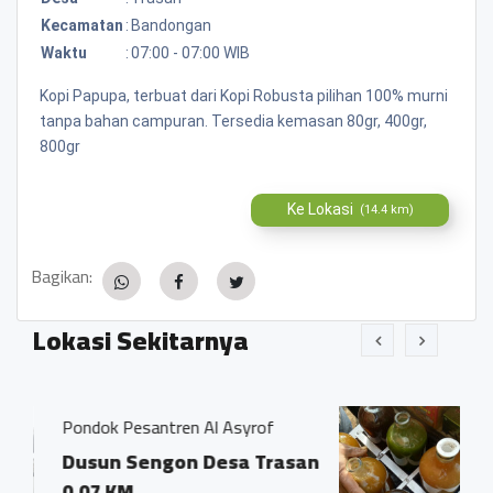
Kecamatan
:
Bandongan
Waktu
:
07:00 - 07:00 WIB
Kopi Papupa, terbuat dari Kopi Robusta pilihan 100% murni
tanpa bahan campuran. Tersedia kemasan 80gr, 400gr,
800gr
Ke Lokasi
(14.4 km)
Bagikan:
Lokasi Sekitarnya
n Al Asyrof
Jamu Tradisisional Madun
n Desa Trasan
Dsn. Sengon RT04/0
Trasan Kec. Bandon