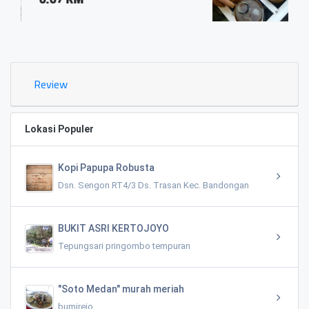
0.03 KM
Review
Lokasi Populer
Kopi Papupa Robusta
Dsn. Sengon RT4/3 Ds. Trasan Kec. Bandongan
BUKIT ASRI KERTOJOYO
Tepungsari pringombo tempuran
"Soto Medan" murah meriah
bumirejo