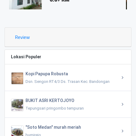
0.03 KM
Review
Lokasi Populer
Kopi Papupa Robusta
Dsn. Sengon RT4/3 Ds. Trasan Kec. Bandongan
BUKIT ASRI KERTOJOYO
Tepungsari pringombo tempuran
"Soto Medan" murah meriah
bumirejo