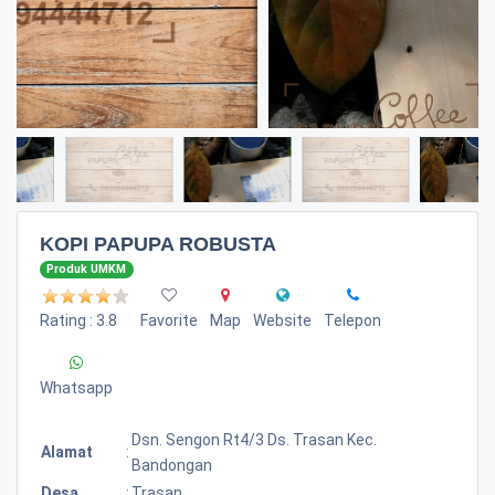
KOPI PAPUPA ROBUSTA
Produk UMKM
Rating : 3.8
Favorite
Map
Website
Telepon
Whatsapp
Dsn. Sengon Rt4/3 Ds. Trasan Kec.
Alamat
:
Bandongan
Desa
:
Trasan