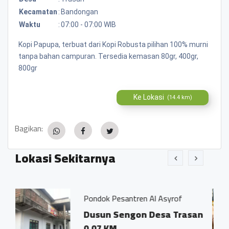
Kecamatan
:
Bandongan
Waktu
:
07:00 - 07:00 WIB
Kopi Papupa, terbuat dari Kopi Robusta pilihan 100% murni
tanpa bahan campuran. Tersedia kemasan 80gr, 400gr,
800gr
Ke Lokasi
(14.4 km)
Bagikan:
Lokasi Sekitarnya
ndok Pesantren Al Asyrof
Jamu Tradi
usun Sengon Desa Trasan
Dsn. Sen
.07 KM
Trasan 