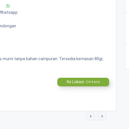
Whatsapp
Bandongan
00% murni tanpa bahan campuran. Tersedia kemasan 80gr,
Ke Lokasi
(14.4 km)