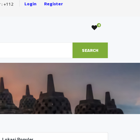
Login
Register
r : +112
0
SEARCH
Lokasi Populer