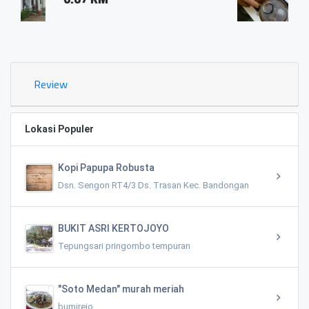
0.03 KM
Review
Lokasi Populer
Kopi Papupa Robusta
Dsn. Sengon RT4/3 Ds. Trasan Kec. Bandongan
BUKIT ASRI KERTOJOYO
Tepungsari pringombo tempuran
"Soto Medan" murah meriah
bumirejo