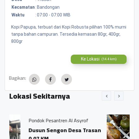
Kecamatan
:
Bandongan
Waktu
:
07:00 - 07:00 WIB
Kopi Papupa, terbuat dari Kopi Robusta pilihan 100% murni
tanpa bahan campuran. Tersedia kemasan 80gr, 400gr,
800gr
Ke Lokasi
(14.4 km)
Bagikan:
Lokasi Sekitarnya
tren Al Asyrof
Jamu Tradisisional Ma
gon Desa Trasan
Dsn. Sengon RT04
Trasan Kec. Ban