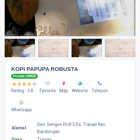
KOPI PAPUPA ROBUSTA
Produk UMKM
Rating : 3.8
Favorite
Map
Website
Telepon
Whatsapp
Dsn. Sengon Rt4/3 Ds. Trasan Kec.
Alamat
:
Bandongan
Desa
:
Trasan