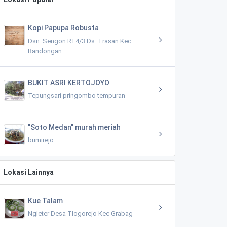
Kopi Papupa Robusta
Dsn. Sengon RT4/3 Ds. Trasan Kec.
Bandongan
BUKIT ASRI KERTOJOYO
Tepungsari pringombo tempuran
"Soto Medan" murah meriah
bumirejo
Lokasi Lainnya
Kue Talam
Ngleter Desa Tlogorejo Kec Grabag