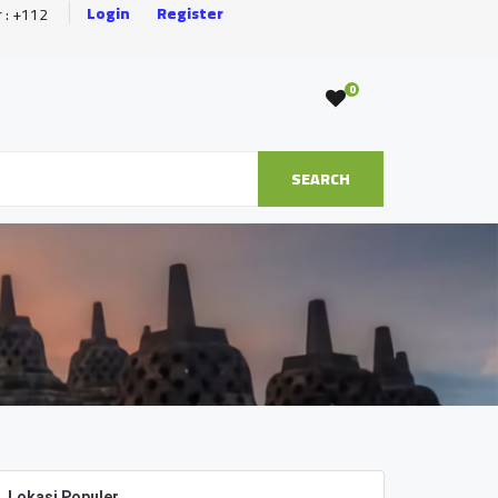
Login
Register
r : +112
0
SEARCH
Lokasi Populer