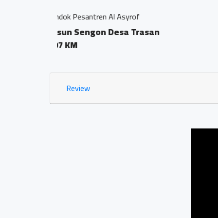
Jamu Tradisisional Mad
Dsn. Sengon RT04/
0.03 KM
Review