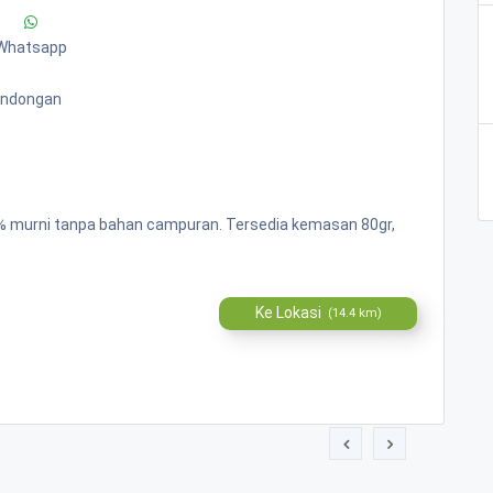
Whatsapp
Bandongan
00% murni tanpa bahan campuran. Tersedia kemasan 80gr,
Ke Lokasi
(14.4 km)