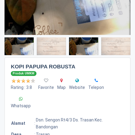
KOPI PAPUPA ROBUSTA
Produk UMKM
Rating : 3.8
Favorite
Map
Website
Telepon
Whatsapp
Dsn. Sengon Rt4/3 Ds. Trasan Kec.
Alamat
:
Bandongan
Desa
:
Trasan