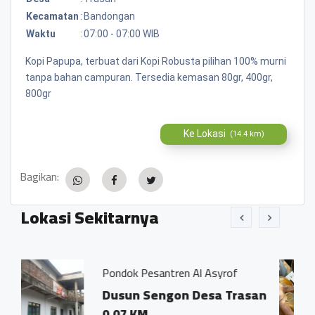
Kecamatan
:
Bandongan
Waktu
:
07:00 - 07:00 WIB
Kopi Papupa, terbuat dari Kopi Robusta pilihan 100% murni
tanpa bahan campuran. Tersedia kemasan 80gr, 400gr,
800gr
Ke Lokasi
(14.4 km)
Bagikan:
Lokasi Sekitarnya
k Pesantren Al Asyrof
Jamu Tradisis
un Sengon Desa Trasan
Dsn. Sengo
 KM
Trasan Kec