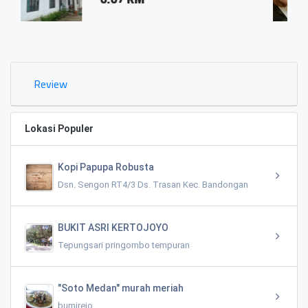
0.03 KM
Review
Lokasi Populer
Kopi Papupa Robusta
Dsn. Sengon RT4/3 Ds. Trasan Kec. Bandongan
BUKIT ASRI KERTOJOYO
Tepungsari pringombo tempuran
"Soto Medan" murah meriah
bumirejo