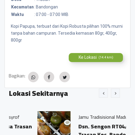
Kecamatan
:
Bandongan
Waktu
:
07:00 - 07:00 WIB
Kopi Papupa, terbuat dari Kopi Robusta pilihan 100% murni
tanpa bahan campuran. Tersedia kemasan 80gr, 400gr,
800gr
Ke Lokasi
(14.4 km)
Bagikan:
Lokasi Sekitarnya
Jamu Tradisisional Madun
asan
Dsn. Sengon RT04/03 Ds.
Trasan Kec. Bandongan