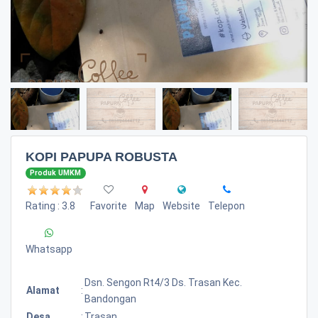
KOPI PAPUPA ROBUSTA
Produk UMKM
Rating : 3.8
Favorite
Map
Website
Telepon
Whatsapp
Dsn. Sengon Rt4/3 Ds. Trasan Kec.
Alamat
:
Bandongan
Desa
:
Trasan