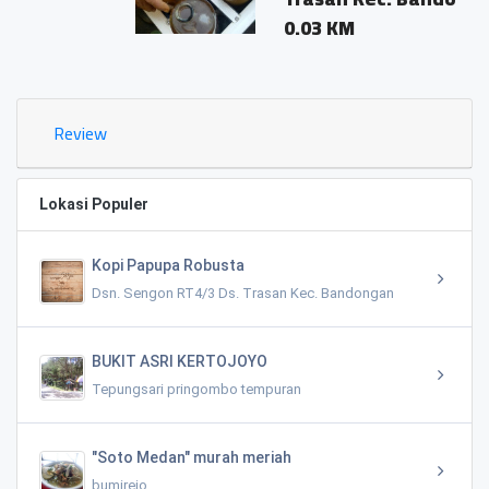
0.03 KM
Review
Lokasi Populer
Kopi Papupa Robusta
Dsn. Sengon RT4/3 Ds. Trasan Kec. Bandongan
BUKIT ASRI KERTOJOYO
Tepungsari pringombo tempuran
"Soto Medan" murah meriah
bumirejo