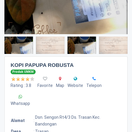
KOPI PAPUPA ROBUSTA
Produk UMKM
Rating : 3.8
Favorite
Map
Website
Telepon
Whatsapp
Dsn. Sengon Rt4/3 Ds. Trasan Kec.
Alamat
:
Bandongan
Desa
:
Trasan