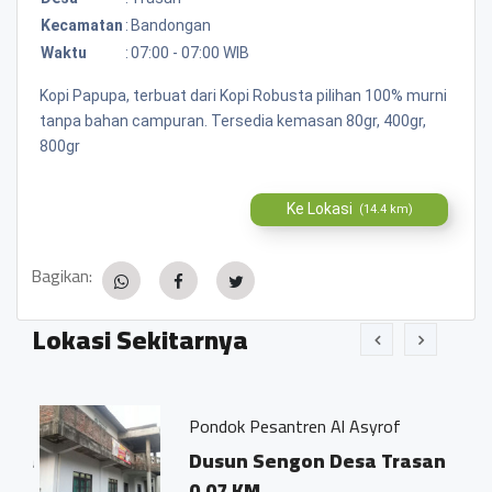
Kecamatan
:
Bandongan
Waktu
:
07:00 - 07:00 WIB
Kopi Papupa, terbuat dari Kopi Robusta pilihan 100% murni
tanpa bahan campuran. Tersedia kemasan 80gr, 400gr,
800gr
Ke Lokasi
(14.4 km)
Bagikan:
Lokasi Sekitarnya
Pondok Pesantren Al Asyrof
esa
Dusun Sengon Desa Trasan
0.07 KM