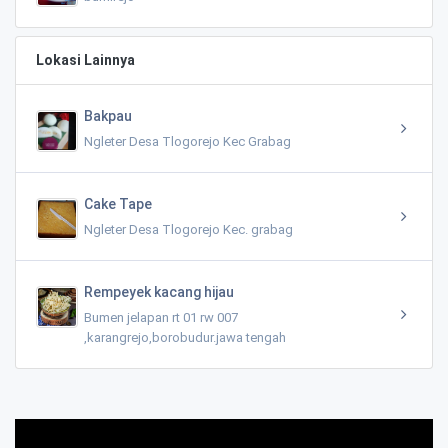
Lokasi Lainnya
Bakpau
Ngleter Desa Tlogorejo Kec Grabag
Cake Tape
Ngleter Desa Tlogorejo Kec. grabag
Rempeyek kacang hijau
Bumen jelapan rt 01 rw 007
,karangrejo,borobudur.jawa tengah