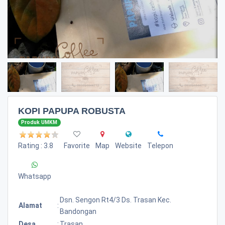
KOPI PAPUPA ROBUSTA
Produk UMKM
Rating : 3.8
Favorite
Map
Website
Telepon
Whatsapp
Dsn. Sengon Rt4/3 Ds. Trasan Kec.
Alamat
:
Bandongan
Desa
:
Trasan