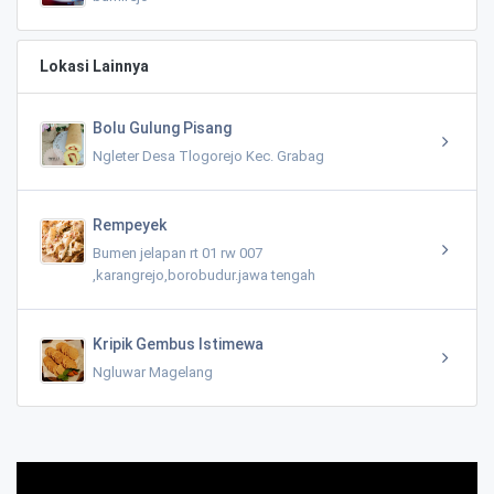
Lokasi Lainnya
Bolu Gulung Pisang
Ngleter Desa Tlogorejo Kec. Grabag
Rempeyek
Bumen jelapan rt 01 rw 007
,karangrejo,borobudur.jawa tengah
Kripik Gembus Istimewa
Ngluwar Magelang