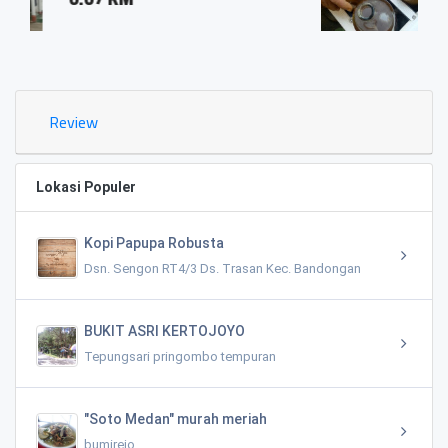
0.03 KM
Review
Lokasi Populer
Kopi Papupa Robusta
Dsn. Sengon RT4/3 Ds. Trasan Kec. Bandongan
BUKIT ASRI KERTOJOYO
Tepungsari pringombo tempuran
"Soto Medan" murah meriah
bumirejo