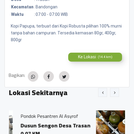
Kecamatan
:
Bandongan
Waktu
:
07:00 - 07:00 WIB
Kopi Papupa, terbuat dari Kopi Robusta pilihan 100% murni
tanpa bahan campuran. Tersedia kemasan 80gr, 400gr,
800gr
Ke Lokasi
(14.4 km)
Bagikan:
Lokasi Sekitarnya
en Al Asyrof
Jamu Tradisisional Madu
n Desa Trasan
Dsn. Sengon RT04/0
Trasan Kec. Bando