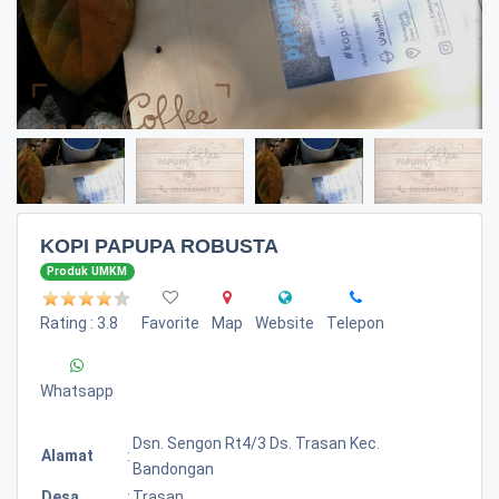
KOPI PAPUPA ROBUSTA
Produk UMKM
Rating : 3.8
Favorite
Map
Website
Telepon
Whatsapp
Dsn. Sengon Rt4/3 Ds. Trasan Kec.
Alamat
:
Bandongan
Desa
:
Trasan