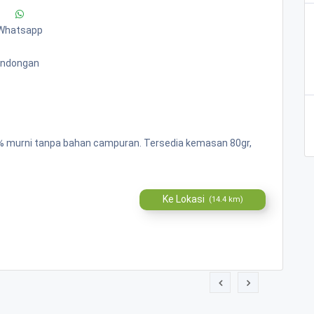
Whatsapp
Bandongan
00% murni tanpa bahan campuran. Tersedia kemasan 80gr,
Ke Lokasi
(14.4 km)