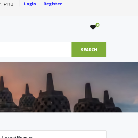
Login
Register
r : +112
0
SEARCH
Lokasi Populer