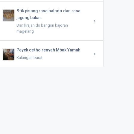
Stik pisang rasa balado dan rasa
jagung bakar.
Dsn krajan,ds bangsri kajoran
magelang
Peyek cetho renyah Mbak Yamah
Kalangan barat