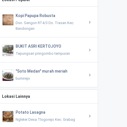
Kopi Papupa Robusta
Dsn. Sengon RT4/3 Ds. Trasan Kec.
Bandongan
BUKIT ASRI KERTOJOYO
Tepungsari pringombo tempuran
"Soto Medan" murah meriah
bumirejo
Lokasi Lainnya
Potato Lasagna
Ngleter Desa Tlogorejo Kec. Grabag