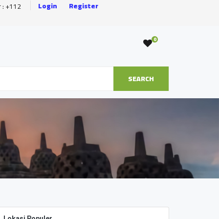
Login
Register
r : +112
0
SEARCH
Lokasi Populer