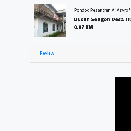
Jamu Tradisi
Dsn. Seng
0.03 KM
Review