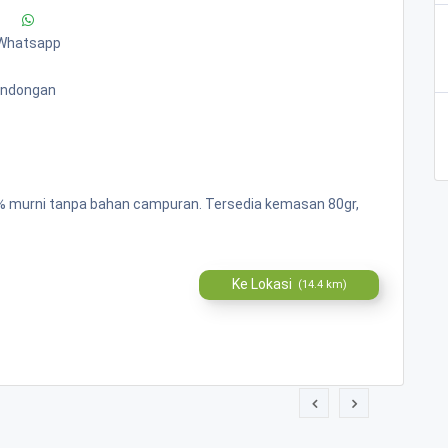
Whatsapp
Bandongan
00% murni tanpa bahan campuran. Tersedia kemasan 80gr,
Ke Lokasi
(14.4 km)