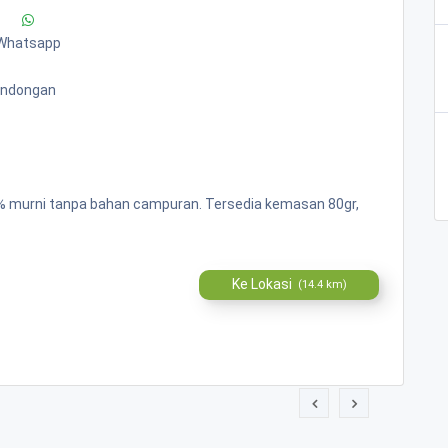
Whatsapp
Bandongan
00% murni tanpa bahan campuran. Tersedia kemasan 80gr,
Ke Lokasi
(14.4 km)