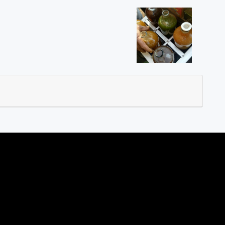
dun
/03 Ds. Trasan Kec. Bandongan