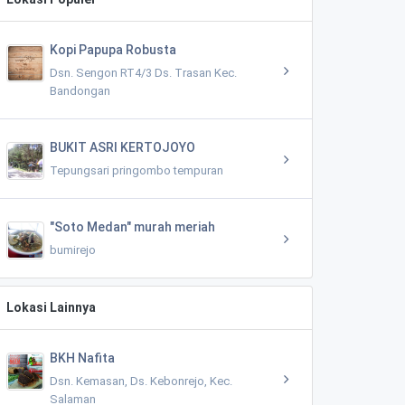
Kopi Papupa Robusta
Dsn. Sengon RT4/3 Ds. Trasan Kec.
Bandongan
BUKIT ASRI KERTOJOYO
Tepungsari pringombo tempuran
"Soto Medan" murah meriah
bumirejo
Lokasi Lainnya
BKH Nafita
Dsn. Kemasan, Ds. Kebonrejo, Kec.
Salaman