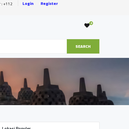
Login
Register
r : +112
0
SEARCH
Lokasi Populer