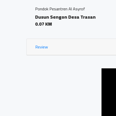
Jamu Tradisisional Ma
Dsn. Sengon RT04
0.03 KM
Review