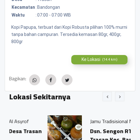
Kecamatan
:
Bandongan
Waktu
:
07:00 - 07:00 WIB
Kopi Papupa, terbuat dari Kopi Robusta pilihan 100% murni
tanpa bahan campuran. Tersedia kemasan 80gr, 400gr,
800gr
Ke Lokasi
(14.4 km)
Bagikan:
Lokasi Sekitarnya
f
Jamu Tradisisional Madun
rasan
Dsn. Sengon RT04/03 Ds.
Trasan Kec. Bandongan