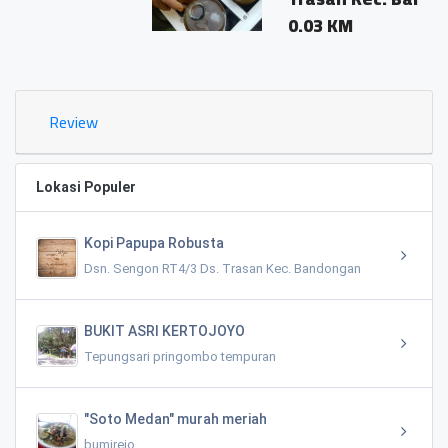
0.03 KM
Review
Lokasi Populer
Kopi Papupa Robusta
Dsn. Sengon RT4/3 Ds. Trasan Kec. Bandongan
BUKIT ASRI KERTOJOYO
Tepungsari pringombo tempuran
"Soto Medan" murah meriah
bumirejo