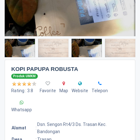
KOPI PAPUPA ROBUSTA
Produk UMKM
Rating : 3.8
Favorite
Map
Website
Telepon
Whatsapp
Dsn. Sengon Rt4/3 Ds. Trasan Kec.
Alamat
:
Bandongan
Desa
:
Trasan